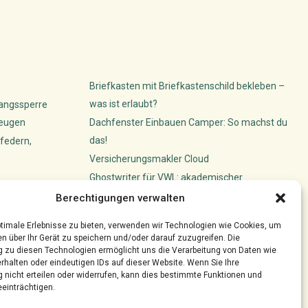
Briefkasten mit Briefkastenschild bekleben –
was ist erlaubt?
gangssperre
beugen
Dachfenster Einbauen Camper: So machst du
das!
federn,
Versicherungsmakler Cloud
Ghostwriter für VWL: akademischer
ünstler ihre
Schreibservice
Berechtigungen verwalten
timale Erlebnisse zu bieten, verwenden wir Technologien wie Cookies, um
n über Ihr Gerät zu speichern und/oder darauf zuzugreifen. Die
zu diesen Technologien ermöglicht uns die Verarbeitung von Daten wie
rhalten oder eindeutigen IDs auf dieser Website. Wenn Sie Ihre
nicht erteilen oder widerrufen, kann dies bestimmte Funktionen und
einträchtigen.