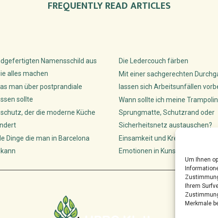
FREQUENTLY READ ARTICLES
dgefertigten Namensschild aus
Die Ledercouch färben
ie alles machen
Mit einer sachgerechten Durch
as man über postprandiale
lassen sich Arbeitsunfällen vor
sen sollte
Wann sollte ich meine Trampolin
sschutz, der die moderne Küche
Sprungmatte, Schutzrand oder
ndert
Sicherheitsnetz austauschen?
de Dinge die man in Barcelona
Einsamkeit und Kreativität: Wie K
 kann
Emotionen in Kunst lenken
Um Ihnen op
Informatione
Zustimmung 
Ihrem Surfve
Zustimmung 
Merkmale be