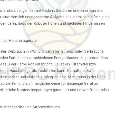
boterstaubsauger, der mit Rädern, Sensoren und einer Kamera
rt eine ziemlich unangenehme Aufgabe aus, nämlich die Reinigung
gen dafür, dass der Roboter hohen und niedrigen Hindernissen
n der Haushaltsgeräte:
aler Verbrauch in KWh pro Jahr) bis G (maximaler Verbrauch).
ieden Farben den verschiedenen Energieklassen zugeordnet. Das
das G der Farbe Rot entspricht. Es ist ein Hilfsmittel bzw.
 jedes Haushaltsgeräts feststellen kann. Gemäß der EU
erfekt lesbar und einfach zugänglich sein. Man muss in der Lage
 zu treffen und sich möglicherweise für dasjenige Gerät zu
 erhebliche Kosteneinsparungen garantiert und umweltfreundlicher