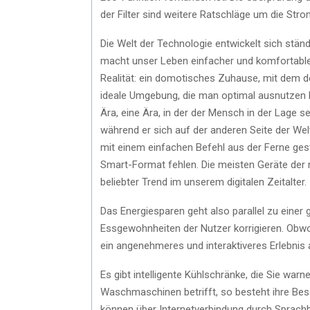
der Filter sind weitere Ratschläge um die Stro
Die Welt der Technologie entwickelt sich ständ
macht unser Leben einfacher und komfortabler
Realität: ein domotisches Zuhause, mit dem de
ideale Umgebung, die man optimal ausnutzen k
Ära, eine Ära, in der der Mensch in der Lage 
während er sich auf der anderen Seite der Welt 
mit einem einfachen Befehl aus der Ferne ges
Smart-Format fehlen. Die meisten Geräte der n
beliebter Trend im unserem digitalen Zeitalter.
Das Energiesparen geht also parallel zu einer 
Essgewohnheiten der Nutzer korrigieren. Obwohl
ein angenehmeres und interaktiveres Erlebnis 
Es gibt intelligente Kühlschränke, die Sie warn
Waschmaschinen betrifft, so besteht ihre Bes
können über Internetverbindung durch Sprachb