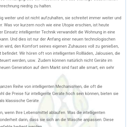
mrechnung niedrig zu halten.
ig weiter und ist nicht aufzuhalten, sie schreitet immer weiter und
. Was vor kurzem noch wie eine Utopie erschien, ist heute
r Einsatz intelligenter Technik verwandelt die Wohnung in eine
ann. Und dies ist nur der Anfang einer neuen technologischen
sein wird, den Komfort seines eigenen Zuhauses voll zu genießen,
befindet. Wir hören oft von intelligenten Rollläden, Jalousien, die
teuert werden, usw.. Zudem können natürlich nicht Geräte im
euen Generation auf dem Markt sind fast alle smart, ein sehr
ganzen Reihe von intelligenten Mechanismen, die oft die
 die Preise für intelligente Geräte hoch sein können, bieten sie
als klassische Geräte.
en, wenn Ihre Lebensmittel ablaufen. Was die intelligenten
onderheit darin, dass sie sich an die Wäsche anpassen. Diese
efehle bedient werden.