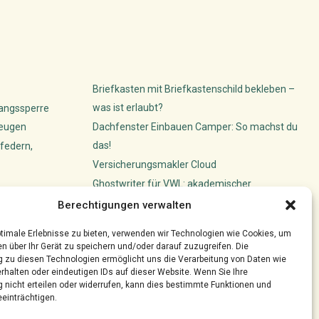
Briefkasten mit Briefkastenschild bekleben –
was ist erlaubt?
gangssperre
beugen
Dachfenster Einbauen Camper: So machst du
das!
federn,
Versicherungsmakler Cloud
Ghostwriter für VWL: akademischer
ünstler ihre
Schreibservice
Berechtigungen verwalten
timale Erlebnisse zu bieten, verwenden wir Technologien wie Cookies, um
n über Ihr Gerät zu speichern und/oder darauf zuzugreifen. Die
zu diesen Technologien ermöglicht uns die Verarbeitung von Daten wie
rhalten oder eindeutigen IDs auf dieser Website. Wenn Sie Ihre
nicht erteilen oder widerrufen, kann dies bestimmte Funktionen und
einträchtigen.