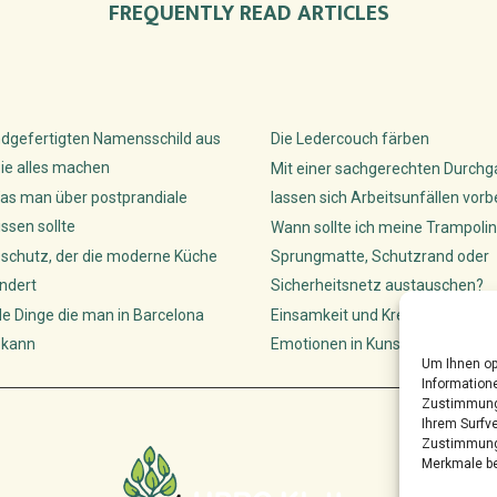
FREQUENTLY READ ARTICLES
dgefertigten Namensschild aus
Die Ledercouch färben
ie alles machen
Mit einer sachgerechten Durch
as man über postprandiale
lassen sich Arbeitsunfällen vor
sen sollte
Wann sollte ich meine Trampolin
sschutz, der die moderne Küche
Sprungmatte, Schutzrand oder
ndert
Sicherheitsnetz austauschen?
de Dinge die man in Barcelona
Einsamkeit und Kreativität: Wie K
 kann
Emotionen in Kunst lenken
Um Ihnen op
Informatione
Zustimmung 
Ihrem Surfve
Zustimmung 
Merkmale be