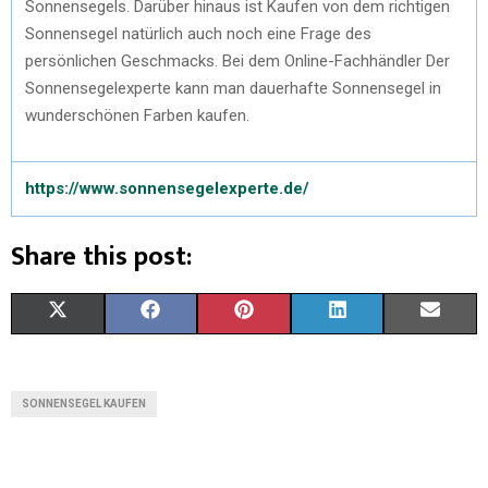
Sonnensegels. Darüber hinaus ist Kaufen von dem richtigen
Sonnensegel natürlich auch noch eine Frage des
persönlichen Geschmacks. Bei dem Online-Fachhändler Der
Sonnensegelexperte kann man dauerhafte Sonnensegel in
wunderschönen Farben kaufen.
https://www.sonnensegelexperte.de/
Share this post:
X
F
P
L
E
(
A
I
I
M
T
C
N
N
A
SONNENSEGEL KAUFEN
W
E
T
K
I
I
B
E
E
L