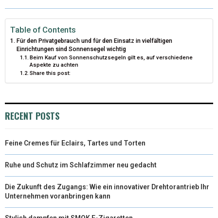
T
O
R
D
T
O
E
I
Table of Contents
Für den Privatgebrauch und für den Einsatz in vielfältigen
E
K
S
N
Einrichtungen sind Sonnensegel wichtig
Beim Kauf von Sonnenschutzsegeln gilt es, auf verschiedene
R
T
Aspekte zu achten
Share this post:
)
RECENT POSTS
Feine Cremes für Eclairs, Tartes und Torten
Ruhe und Schutz im Schlafzimmer neu gedacht
Die Zukunft des Zugangs: Wie ein innovativer Drehtorantrieb Ihr
Unternehmen voranbringen kann
Stylish dampfen mit SMOK E-Zigaretten