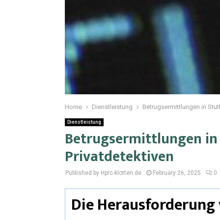
Home
Dienstleistung
Betrugsermittlungen in Stut
Dienstleistung
Betrugsermittlungen in
Privatdetektiven
Published by Hprc-klotten.de
February 26, 2025
0
Die Herausforderung