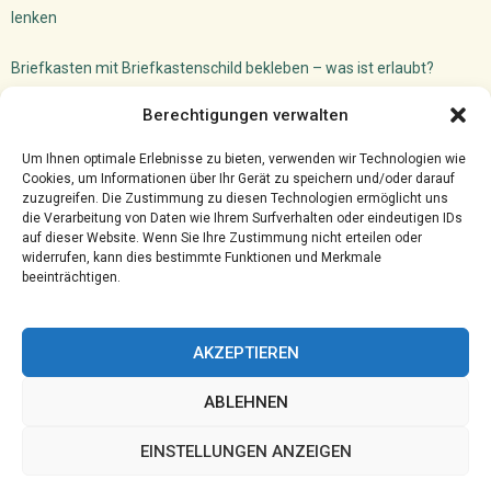
lenken
Briefkasten mit Briefkastenschild bekleben – was ist erlaubt?
Dachfenster Einbauen Camper: So machst du das!
Berechtigungen verwalten
Versicherungsmakler Cloud
Ghostwriter für VWL: akademischer Schreibservice
Um Ihnen optimale Erlebnisse zu bieten, verwenden wir Technologien wie
Cookies, um Informationen über Ihr Gerät zu speichern und/oder darauf
zuzugreifen. Die Zustimmung zu diesen Technologien ermöglicht uns
die Verarbeitung von Daten wie Ihrem Surfverhalten oder eindeutigen IDs
auf dieser Website. Wenn Sie Ihre Zustimmung nicht erteilen oder
widerrufen, kann dies bestimmte Funktionen und Merkmale
beeinträchtigen.
AKZEPTIEREN
ABLEHNEN
@2023 - www.Hprc-klotten.de. All Right Reserved.
EINSTELLUNGEN ANZEIGEN
Home
Cookie policy (EU)
Our authors
Partners
Website index