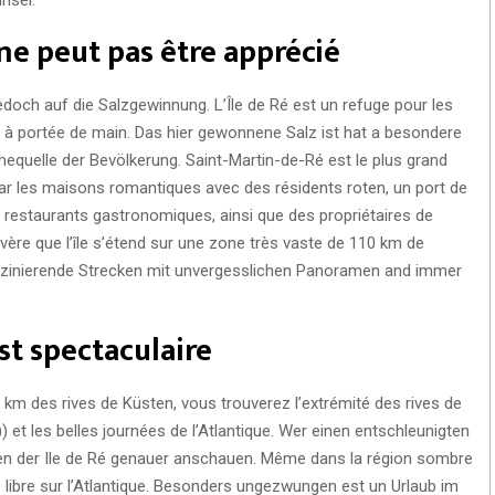
 ne peut pas être apprécié
edoch auf die Salzgewinnung. L’Île de Ré est un refuge pour les
 à portée de main. Das hier gewonnene Salz ist hat a besondere
mequelle der Bevölkerung. Saint-Martin-de-Ré est le plus grand
éé par les maisons romantiques avec des résidents roten, un port de
es restaurants gastronomiques, ainsi que des propriétaires de
’avère que l’île s’étend sur une zone très vaste de 110 km de
aszinierende Strecken mit unvergesslichen Panoramen and immer
est spectaculaire
0 km des rives de Küsten, vous trouverez l’extrémité des rives de
) et les belles journées de l’Atlantique. Wer einen entschleunigten
den der Ile de Ré genauer anschauen. Même dans la région sombre
vue libre sur l’Atlantique. Besonders ungezwungen est un Urlaub im