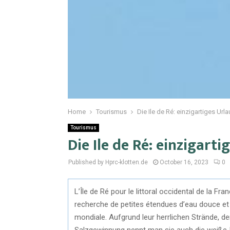
Home
Tourismus
Die Ile de Ré: einzigartiges Url
Tourismus
Die Ile de Ré: einzigart
Published by Hprc-klotten.de
October 16, 2023
0
L’Île de Ré pour le littoral occidental de la Fr
recherche de petites étendues d’eau douce et 
mondiale. Aufgrund leur herrlichen Strände, d
Salzgewinnung nennt man sie auch die weiße I