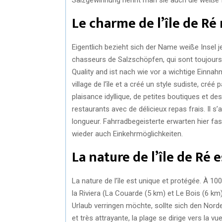
Le charme de l’île de Ré
Eigentlich bezieht sich der Name weiße Insel j
chasseurs de Salzschöpfen, qui sont toujours
Quality and ist nach wie vor a wichtige Einnah
village de l’île et a créé un style sudiste, cr
plaisance idyllique, de petites boutiques et d
restaurants avec de délicieux repas frais. Il s
longueur. Fahrradbegeisterte erwarten hier f
wieder auch Einkehrmöglichkeiten.
La nature de l’île de Ré 
La nature de l’île est unique et protégée. À 10
la Riviera (La Couarde (5 km) et Le Bois (6 km)
Urlaub verringen möchte, sollte sich den Nor
et très attrayante, la plage se dirige vers la 