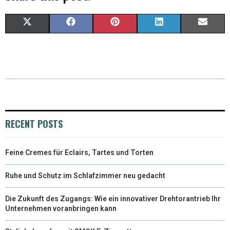
X
F
P
L
E
(
A
I
I
M
T
C
N
N
A
W
E
T
K
I
I
B
E
E
L
T
O
R
D
RECENT POSTS
T
O
E
I
Feine Cremes für Eclairs, Tartes und Torten
E
K
S
N
R
T
Ruhe und Schutz im Schlafzimmer neu gedacht
)
Die Zukunft des Zugangs: Wie ein innovativer Drehtorantrieb Ihr
Unternehmen voranbringen kann