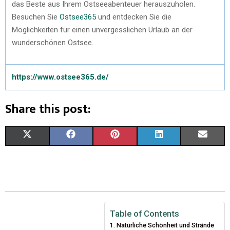
das Beste aus Ihrem Ostseeabenteuer herauszuholen.
Besuchen Sie
Ostsee365
und entdecken Sie die
Möglichkeiten für einen unvergesslichen Urlaub an der
wunderschönen Ostsee.
https://www.ostsee365.de/
Share this post:
X
F
P
L
E
(
A
I
I
M
T
C
N
N
A
W
E
T
K
I
I
B
E
E
L
Table of Contents
Natürliche Schönheit und Strände
T
O
R
D