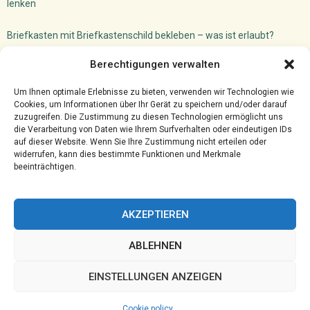
lenken
Briefkasten mit Briefkastenschild bekleben – was ist erlaubt?
Dachfenster Einbauen Camper: So machst du das!
Berechtigungen verwalten
Versicherungsmakler Cloud
Ghostwriter für VWL: akademischer Schreibservice
Um Ihnen optimale Erlebnisse zu bieten, verwenden wir Technologien wie
Cookies, um Informationen über Ihr Gerät zu speichern und/oder darauf
zuzugreifen. Die Zustimmung zu diesen Technologien ermöglicht uns
die Verarbeitung von Daten wie Ihrem Surfverhalten oder eindeutigen IDs
auf dieser Website. Wenn Sie Ihre Zustimmung nicht erteilen oder
widerrufen, kann dies bestimmte Funktionen und Merkmale
beeinträchtigen.
AKZEPTIEREN
ABLEHNEN
@2023 - www.Hprc-klotten.de. All Right Reserved.
EINSTELLUNGEN ANZEIGEN
Home
Cookie policy (EU)
Our authors
Partners
Website index
Cookie policy