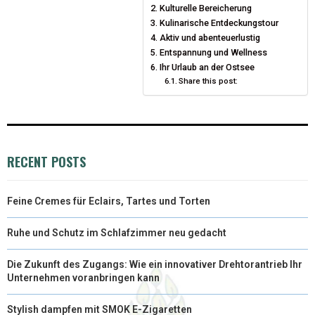
Kulturelle Bereicherung
T
O
Kulinarische Entdeckungstour
E
I
Aktiv und abenteuerlustig
E
K
S
N
Entspannung und Wellness
Ihr Urlaub an der Ostsee
R
T
Share this post:
)
RECENT POSTS
Feine Cremes für Eclairs, Tartes und Torten
Ruhe und Schutz im Schlafzimmer neu gedacht
Die Zukunft des Zugangs: Wie ein innovativer Drehtorantrieb Ihr
Unternehmen voranbringen kann
Stylish dampfen mit SMOK E-Zigaretten