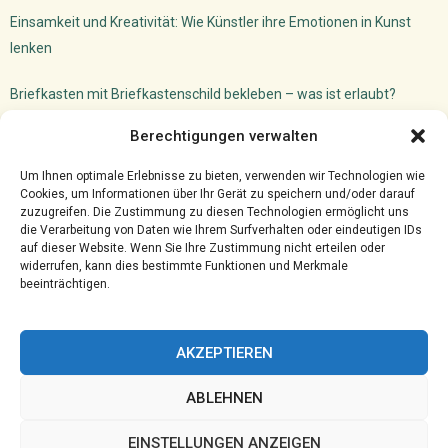
Einsamkeit und Kreativität: Wie Künstler ihre Emotionen in Kunst
lenken
Briefkasten mit Briefkastenschild bekleben – was ist erlaubt?
Dachfenster Einbauen Camper: So machst du das!
Berechtigungen verwalten
Versicherungsmakler Cloud
Ghostwriter für VWL: akademischer Schreibservice
Um Ihnen optimale Erlebnisse zu bieten, verwenden wir Technologien wie
Cookies, um Informationen über Ihr Gerät zu speichern und/oder darauf
zuzugreifen. Die Zustimmung zu diesen Technologien ermöglicht uns
die Verarbeitung von Daten wie Ihrem Surfverhalten oder eindeutigen IDs
auf dieser Website. Wenn Sie Ihre Zustimmung nicht erteilen oder
widerrufen, kann dies bestimmte Funktionen und Merkmale
beeinträchtigen.
AKZEPTIEREN
ABLEHNEN
@2023 - www.Hprc-klotten.de. All Right Reserved.
EINSTELLUNGEN ANZEIGEN