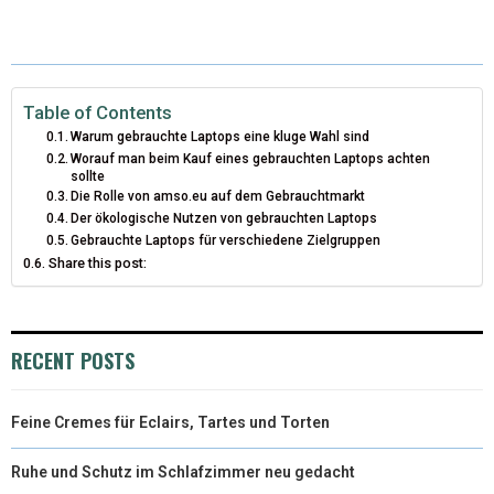
T
C
N
N
A
W
E
T
K
I
I
B
E
E
L
Table of Contents
Warum gebrauchte Laptops eine kluge Wahl sind
T
O
R
D
Worauf man beim Kauf eines gebrauchten Laptops achten
sollte
T
O
E
I
Die Rolle von amso.eu auf dem Gebrauchtmarkt
Der ökologische Nutzen von gebrauchten Laptops
E
K
S
N
Gebrauchte Laptops für verschiedene Zielgruppen
Share this post:
R
T
)
RECENT POSTS
Feine Cremes für Eclairs, Tartes und Torten
Ruhe und Schutz im Schlafzimmer neu gedacht