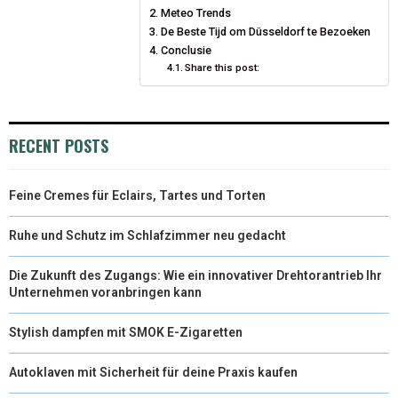
Meteo Trends
T
O
De Beste Tijd om Düsseldorf te Bezoeken
E
I
Conclusie
E
K
S
N
Share this post:
R
T
)
RECENT POSTS
Feine Cremes für Eclairs, Tartes und Torten
Ruhe und Schutz im Schlafzimmer neu gedacht
Die Zukunft des Zugangs: Wie ein innovativer Drehtorantrieb Ihr
Unternehmen voranbringen kann
Stylish dampfen mit SMOK E-Zigaretten
Autoklaven mit Sicherheit für deine Praxis kaufen