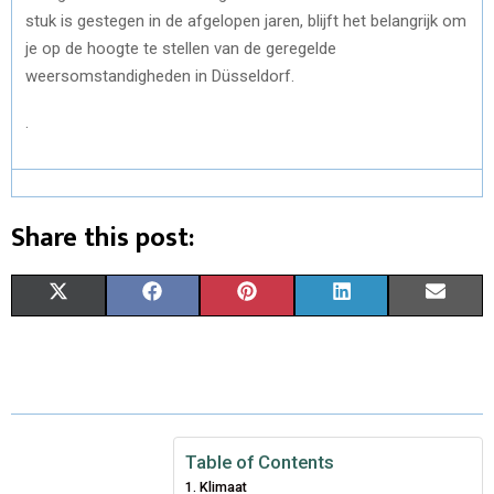
stuk is gestegen in de afgelopen jaren, blijft het belangrijk om
je op de hoogte te stellen van de geregelde
weersomstandigheden in Düsseldorf.
.
Share this post:
X
F
P
L
E
(
A
I
I
M
T
C
N
N
A
W
E
T
K
I
I
B
E
E
L
Table of Contents
Klimaat
T
O
R
D