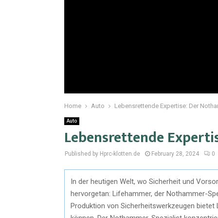
Home
Auto
Lebensrettende Expertise: Der Noth
Auto
Lebensrettende Experti
Published by Hprc-klotten.de
February 28, 2024
0
In der heutigen Welt, wo Sicherheit und Vorso
hervorgetan: Lifehammer, der Nothammer-Spezi
Produktion von Sicherheitswerkzeugen bietet
können. Der Nothammer-Spezialist konzentriert