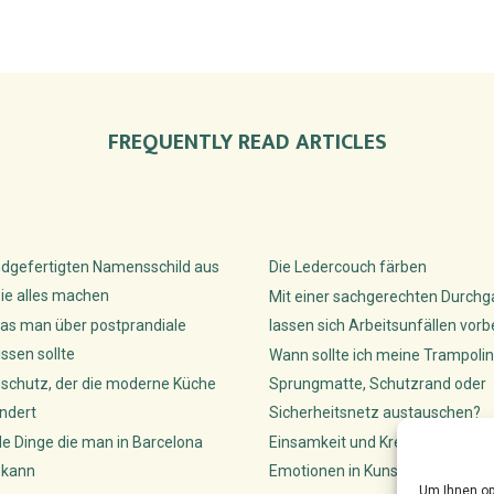
FREQUENTLY READ ARTICLES
dgefertigten Namensschild aus
Die Ledercouch färben
ie alles machen
Mit einer sachgerechten Durch
as man über postprandiale
lassen sich Arbeitsunfällen vor
sen sollte
Wann sollte ich meine Trampolin
sschutz, der die moderne Küche
Sprungmatte, Schutzrand oder
ndert
Sicherheitsnetz austauschen?
de Dinge die man in Barcelona
Einsamkeit und Kreativität: Wie K
 kann
Emotionen in Kunst lenken
Um Ihnen op