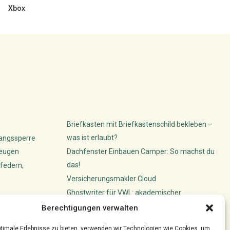
Xbox
Briefkasten mit Briefkastenschild bekleben –
was ist erlaubt?
gangssperre
beugen
Dachfenster Einbauen Camper: So machst du
das!
federn,
Versicherungsmakler Cloud
Ghostwriter für VWL: akademischer
ünstler ihre
Schreibservice
Berechtigungen verwalten
timale Erlebnisse zu bieten, verwenden wir Technologien wie Cookies, um