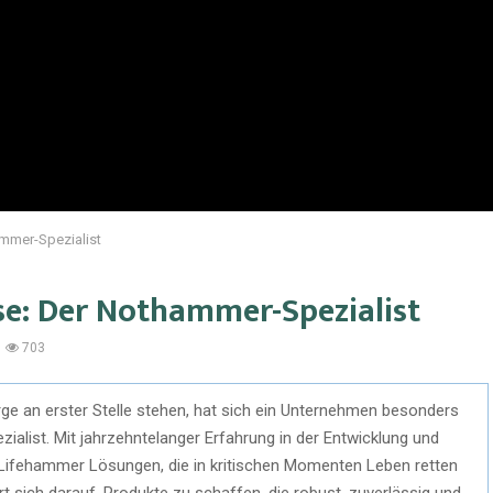
ammer-Spezialist
se: Der Nothammer-Spezialist
703
rge an erster Stelle stehen, hat sich ein Unternehmen besonders
alist. Mit jahrzehntelanger Erfahrung in der Entwicklung und
 Lifehammer Lösungen, die in kritischen Momenten Leben retten
 sich darauf, Produkte zu schaffen, die robust, zuverlässig und