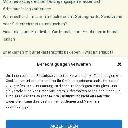
Mit einer sachgerechten Durchgangssperre lassen sich
Arbeitsunfällen vorbeugen
Wann sollte ich meine Trampolinfedern, Sprungmatte, Schutzrand
oder Sicherheitsnetz austauschen?
Einsamkeit und Kreativität: Wie Künstler ihre Emotionen in Kunst
lenken
Briefkasten mit Briefkastenschild bekleben – was ist erlaubt?
Dachfenster Einbauen Camper: So machst du das!
Berechtigungen verwalten
Versicherungsmakler Cloud
Ghostwriter für VWL: akademischer Schreibservice
Um Ihnen optimale Erlebnisse zu bieten, verwenden wir Technologien wie
Cookies, um Informationen über Ihr Gerät zu speichern und/oder darauf
zuzugreifen. Die Zustimmung zu diesen Technologien ermöglicht uns
die Verarbeitung von Daten wie Ihrem Surfverhalten oder eindeutigen IDs
auf dieser Website. Wenn Sie Ihre Zustimmung nicht erteilen oder
widerrufen, kann dies bestimmte Funktionen und Merkmale
beeinträchtigen.
AKZEPTIEREN