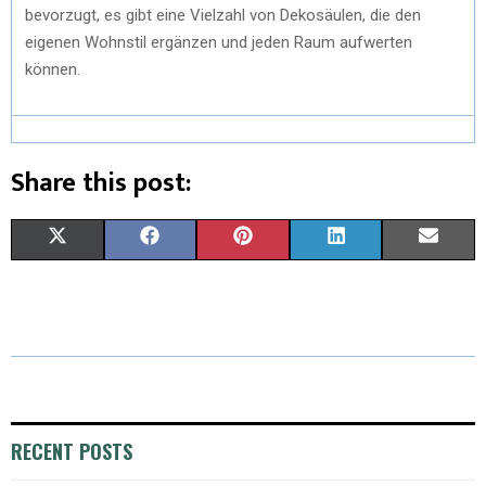
bevorzugt, es gibt eine Vielzahl von Dekosäulen, die den
eigenen Wohnstil ergänzen und jeden Raum aufwerten
können.
Share this post:
X
F
P
L
E
(
A
I
I
M
T
C
N
N
A
W
E
T
K
I
I
B
E
E
L
T
O
R
D
RECENT POSTS
T
O
E
I