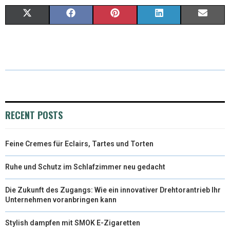
X
F
P
L
E
(
A
I
I
M
T
C
N
N
A
W
E
T
K
I
I
B
E
E
L
T
O
R
D
RECENT POSTS
T
O
E
I
Feine Cremes für Eclairs, Tartes und Torten
E
K
S
N
R
T
Ruhe und Schutz im Schlafzimmer neu gedacht
)
Die Zukunft des Zugangs: Wie ein innovativer Drehtorantrieb Ihr
Unternehmen voranbringen kann
Stylish dampfen mit SMOK E-Zigaretten