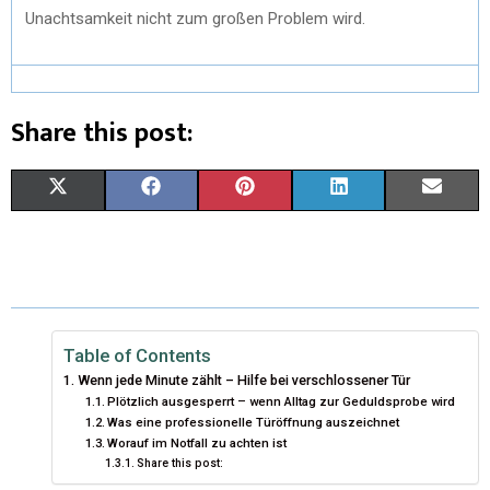
Unachtsamkeit nicht zum großen Problem wird.
Share this post:
X
F
P
L
E
(
A
I
I
M
T
C
N
N
A
W
E
T
K
I
I
B
E
E
L
Table of Contents
Wenn jede Minute zählt – Hilfe bei verschlossener Tür
T
O
R
D
Plötzlich ausgesperrt – wenn Alltag zur Geduldsprobe wird
Was eine professionelle Türöffnung auszeichnet
T
O
E
I
Worauf im Notfall zu achten ist
E
Share this post:
K
S
N