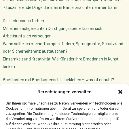
7 faszinierende Dinge die man in Barcelona unternehmen kann
Die Ledercouch färben
Mit einer sachgerechten Durchgangssperre lassen sich
Arbeitsunfällen vorbeugen
Wann sollte ich meine Trampolinfedern, Sprungmatte, Schutzrand
oder Sicherheitsnetz austauschen?
Einsamkeit und Kreativität: Wie Künstler ihre Emotionen in Kunst
lenken
Briefkasten mit Briefkastenschild bekleben – was ist erlaubt?
Dachfenster Einbauen Camper: So machst du das!
Berechtigungen verwalten
Versicherungsmakler Cloud
Ghostwriter für VWL: akademischer Schreibservice
Um Ihnen optimale Erlebnisse zu bieten, verwenden wir Technologien wie
Cookies, um Informationen über Ihr Gerät zu speichern und/oder darauf
zuzugreifen. Die Zustimmung zu diesen Technologien ermöglicht uns
die Verarbeitung von Daten wie Ihrem Surfverhalten oder eindeutigen IDs
auf dieser Website. Wenn Sie Ihre Zustimmung nicht erteilen oder