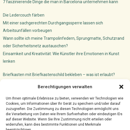
7 faszinierende Dinge die man in Barcelona unternehmen kann
Die Ledercouch färben
Mit einer sachgerechten Durchgangssperre lassen sich
Arbeitsunfällen vorbeugen
Wann sollte ich meine Trampolinfedern, Sprungmatte, Schutzrand
oder Sicherheitsnetz austauschen?
Einsamkeit und Kreativität: Wie Künstler ihre Emotionen in Kunst
lenken
Briefkasten mit Briefkastenschild bekleben – was ist erlaubt?
Dachfenster Einbauen Camper: So machst du das!
Berechtigungen verwalten
Versicherungsmakler Cloud
Ghostwriter für VWL: akademischer Schreibservice
Um Ihnen optimale Erlebnisse zu bieten, verwenden wir Technologien wie
Cookies, um Informationen über Ihr Gerät zu speichern und/oder darauf
zuzugreifen. Die Zustimmung zu diesen Technologien ermöglicht uns
die Verarbeitung von Daten wie Ihrem Surfverhalten oder eindeutigen IDs
auf dieser Website. Wenn Sie Ihre Zustimmung nicht erteilen oder
widerrufen, kann dies bestimmte Funktionen und Merkmale
beeinträchtigen.