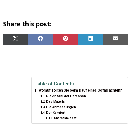
Share this post:
X
F
P
L
E
(
A
I
I
M
T
C
N
N
A
W
E
T
K
I
I
B
E
E
L
Table of Contents
Worauf sollten Sie beim Kauf eines Sofas achten?
T
O
R
D
Die Anzahl der Personen
Das Material
T
O
E
I
Die Abmessungen
Der Komfort
E
K
S
N
Share this post:
R
T