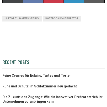
(
A
I
I
M
T
C
N
N
A
LAPTOP ZUSAMMENSTELLEN
NOTEBOOK KONFIGURATOR
W
E
T
K
I
I
B
E
E
L
T
O
R
D
T
O
E
I
E
K
S
N
RECENT POSTS
R
T
Feine Cremes für Eclairs, Tartes und Torten
)
Ruhe und Schutz im Schlafzimmer neu gedacht
Die Zukunft des Zugangs: Wie ein innovativer Drehtorantrieb Ihr
Unternehmen voranbringen kann