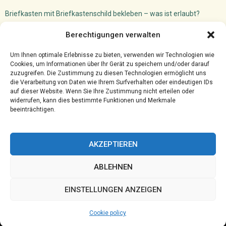
Briefkasten mit Briefkastenschild bekleben – was ist erlaubt?
Dachfenster Einbauen Camper: So machst du das!
Berechtigungen verwalten
Versicherungsmakler Cloud
Ghostwriter für VWL: akademischer Schreibservice
Um Ihnen optimale Erlebnisse zu bieten, verwenden wir Technologien wie
Cookies, um Informationen über Ihr Gerät zu speichern und/oder darauf
zuzugreifen. Die Zustimmung zu diesen Technologien ermöglicht uns
die Verarbeitung von Daten wie Ihrem Surfverhalten oder eindeutigen IDs
auf dieser Website. Wenn Sie Ihre Zustimmung nicht erteilen oder
widerrufen, kann dies bestimmte Funktionen und Merkmale
beeinträchtigen.
AKZEPTIEREN
ABLEHNEN
@2023 - www.Hprc-klotten.de. All Right Reserved.
EINSTELLUNGEN ANZEIGEN
Home
Cookie policy (EU)
Our authors
Partners
Website index
Cookie policy
Contact