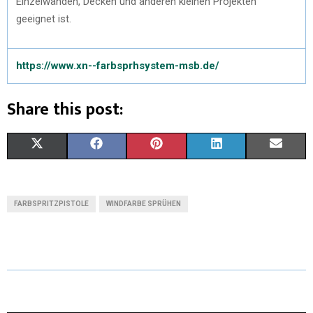
Einzelwänden, Decken und anderen kleinen Projekten
geeignet ist.
https://www.xn--farbsprhsystem-msb.de/
Share this post:
X
F
P
L
E
(
A
I
I
M
T
C
N
N
A
FARBSPRITZPISTOLE
WINDFARBE SPRÜHEN
W
E
T
K
I
I
B
E
E
L
T
O
R
D
T
O
E
I