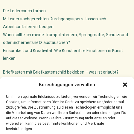
Die Ledercouch färben
Mit einer sachgerechten Durchgangssperre lassen sich
Arbeitsunfällen vorbeugen
Wann sollte ich meine Trampolinfedern, Sprungmatte, Schutzrand
oder Sicherheitsnetz austauschen?
Einsamkeit und Kreativität: Wie Künstler ihre Emotionen in Kunst
lenken
Briefkasten mit Briefkastenschild bekleben – was ist erlaubt?
Dachfenster Einbauen Camper: So machst du das!
Berechtigungen verwalten
Versicherungsmakler Cloud
Ghostwriter für VWL: akademischer Schreibservice
Um Ihnen optimale Erlebnisse zu bieten, verwenden wir Technologien wie
Cookies, um Informationen über Ihr Gerät zu speichern und/oder darauf
zuzugreifen. Die Zustimmung zu diesen Technologien ermöglicht uns
die Verarbeitung von Daten wie Ihrem Surfverhalten oder eindeutigen IDs
auf dieser Website. Wenn Sie Ihre Zustimmung nicht erteilen oder
widerrufen, kann dies bestimmte Funktionen und Merkmale
beeinträchtigen.