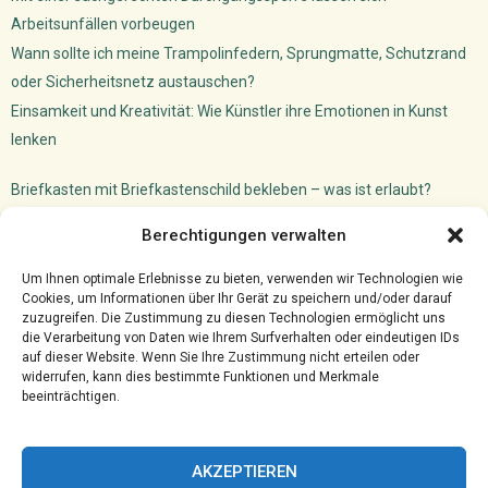
Arbeitsunfällen vorbeugen
Wann sollte ich meine Trampolinfedern, Sprungmatte, Schutzrand
oder Sicherheitsnetz austauschen?
Einsamkeit und Kreativität: Wie Künstler ihre Emotionen in Kunst
lenken
Briefkasten mit Briefkastenschild bekleben – was ist erlaubt?
Dachfenster Einbauen Camper: So machst du das!
Berechtigungen verwalten
Versicherungsmakler Cloud
Ghostwriter für VWL: akademischer Schreibservice
Um Ihnen optimale Erlebnisse zu bieten, verwenden wir Technologien wie
Cookies, um Informationen über Ihr Gerät zu speichern und/oder darauf
zuzugreifen. Die Zustimmung zu diesen Technologien ermöglicht uns
die Verarbeitung von Daten wie Ihrem Surfverhalten oder eindeutigen IDs
auf dieser Website. Wenn Sie Ihre Zustimmung nicht erteilen oder
widerrufen, kann dies bestimmte Funktionen und Merkmale
beeinträchtigen.
AKZEPTIEREN