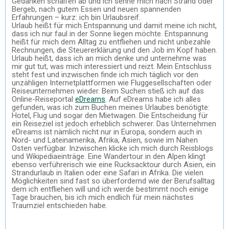
Gedanken schaifen ab und ich sehne mich nach Strand oder
Bergeb, nach gutem Essen und neuen spannenden
Erfahrungen – kurz: ich bin Urlaubsreif.
Urlaub heiß
t f
ür mich Entspannung und damit meine ich nicht,
dass ich nur faul in der Sonne liegen m
ö
chte. Entspannung
heiß
t f
ür mich dem Alltag zu entfliehen und nicht unbezahle
Rechnungen, die Steuererklärung und den Job im Kopf haben.
Urlaub heißt, dass ich an mich denke und unternehme was
mir gut tut, was mich interessiert und reizt. Mein Entschluss
steht fest und inzwischen finde ich mich täglich vor den
unzähligen Internetplattformen wie Fluggesellschaften oder
Reiseunternehmen wieder. Beim Suchen stieß ich auf das
Online-Reiseportal
eDreams
. Auf eDreams habe ich alles
gefunden, was ich zum Buchen meines Urlaubes ben
ö
tigte:
Hotel, Flug und sogar den Mietwagen. Die Entscheidung für
ein Reiseziel ist jedoch erheblich schwerer. Das Unternehmen
eDreams ist nämlich nicht nur in Europa, sondern auch in
Nord- und Lateinamerika, Afrika, Asien, sowie im Nahen
Osten verfügbar. Inzwischen klicke ich mich durch Reisblogs
und Wikipediaeinträge. Eine Wandertour in den Alpen klingt
ebenso verführerisch wie eine Rucksacktour durch Asien, ein
Strandurlaub in Italien oder eine Safari in Afrika. Die vielen
M
ö
glichkeiten sind fast so überfordernd wie der Berufsalltag
dem ich entfliehen will und ich werde bestimmt noch einige
Tage brauchen, bis ich mich endlich für mein nächstes
Traumziel entschieden habe.