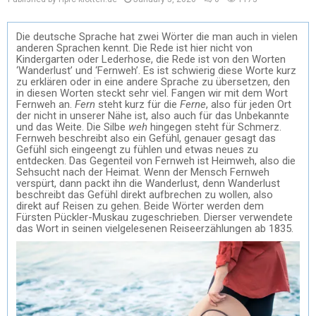
Die deutsche Sprache hat zwei W
ö
rter die man auch in vielen
anderen Sprachen kennt. Die Rede ist hier nicht von
Kindergarten oder Lederhose, die Rede ist von den Worten
‘Wanderlust’ und ‘Fernweh’. Es ist schwierig diese Worte kurz
zu erklären oder in eine andere Sprache zu übersetzen, den
in diesen Worten steckt sehr viel. Fangen wir mit dem Wort
Fernweh an.
Fern
steht kurz für die
Ferne
, also f
ür jeden Ort
der nicht in unserer Nähe ist, also auch für das Unbekannte
und das Weite. Die Silbe
weh
hingegen steht für Schmerz.
Fernweh beschreibt also ein Gefühl, genauer gesagt das
Gefühl sich eingeengt zu fühlen und etwas neues zu
entdecken. Das Gegenteil von Fernweh ist Heimweh, also die
Sehsucht nach der Heimat. Wenn der Mensch Fernweh
verspürt, dann packt ihn die Wanderlust, denn Wanderlust
beschreibt das Gefühl direkt aufbrechen zu wollen, also
direkt auf Reisen zu gehen. Beide W
ö
rter werden dem
Fürsten Pückler-Muskau zugeschrieben. Dierser verwendete
das Wort in seinen vielgelesenen Reiseerzählungen ab 1835.