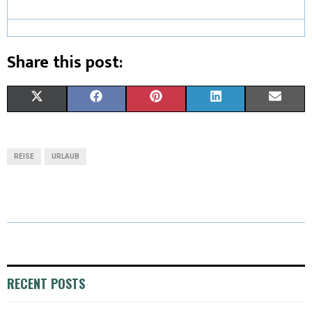
Share this post:
X
F
P
L
E
(
A
I
I
M
T
C
N
N
A
REISE
URLAUB
W
E
T
K
I
I
B
E
E
L
T
O
R
D
T
O
E
I
E
K
S
N
RECENT POSTS
R
T