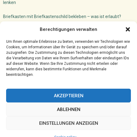
lenken
Briefkasten mit Briefkastenschild bekleben – was ist erlaubt?
Dachfenster Einbauen Camper: So machst du das!
Berechtigungen verwalten
Versicherungsmakler Cloud
Ghostwriter für VWL: akademischer Schreibservice
Um Ihnen optimale Erlebnisse zu bieten, verwenden wir Technologien wie
Cookies, um Informationen über Ihr Gerät zu speichern und/oder darauf
zuzugreifen. Die Zustimmung zu diesen Technologien ermöglicht uns
die Verarbeitung von Daten wie Ihrem Surfverhalten oder eindeutigen IDs
auf dieser Website. Wenn Sie Ihre Zustimmung nicht erteilen oder
widerrufen, kann dies bestimmte Funktionen und Merkmale
beeinträchtigen.
AKZEPTIEREN
ABLEHNEN
@2023 - www.Hprc-klotten.de. All Right Reserved.
EINSTELLUNGEN ANZEIGEN
Home
Cookie policy (EU)
Our authors
Partners
Website index