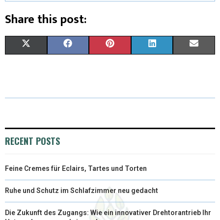
Share this post:
X
F
P
L
E
(
A
I
I
M
T
C
N
N
A
W
E
T
K
I
I
B
E
E
L
T
O
R
D
RECENT POSTS
T
O
E
I
Feine Cremes für Eclairs, Tartes und Torten
E
K
S
N
R
T
Ruhe und Schutz im Schlafzimmer neu gedacht
)
Die Zukunft des Zugangs: Wie ein innovativer Drehtorantrieb Ihr