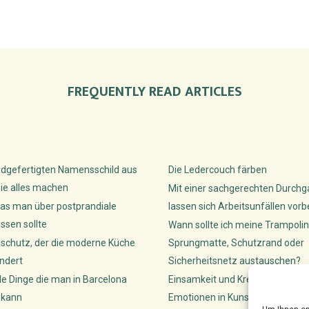
FREQUENTLY READ ARTICLES
dgefertigten Namensschild aus
Die Ledercouch färben
ie alles machen
Mit einer sachgerechten Durch
as man über postprandiale
lassen sich Arbeitsunfällen vor
sen sollte
Wann sollte ich meine Trampolin
sschutz, der die moderne Küche
Sprungmatte, Schutzrand oder
ndert
Sicherheitsnetz austauschen?
de Dinge die man in Barcelona
Einsamkeit und Kreativität: Wie K
 kann
Emotionen in Kunst lenken