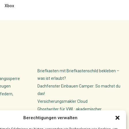
Xbox
Briefkasten mit Briefkastenschild bekleben –
was ist erlaubt?
gangssperre
beugen
Dachfenster Einbauen Camper: So machst du
das!
federn,
Versicherungsmakler Cloud
Ghostwriter für VWL: akademischer
ünstler ihre
Schreibservice
Berechtigungen verwalten