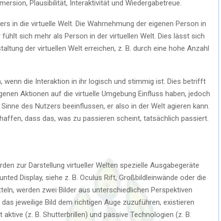
sion, Plausibilität, Interaktivität und Wiedergabetreue.
rs in die virtuelle Welt. Die Wahrnehmung der eigenen Person in
fühlt sich mehr als Person in der virtuellen Welt. Dies lässt sich
ltung der virtuellen Welt erreichen, z. B. durch eine hohe Anzahl
, wenn die Interaktion in ihr logisch und stimmig ist. Dies betrifft
igenen Aktionen auf die virtuelle Umgebung Einfluss haben, jedoch
Sinne des Nutzers beeinflussen, er also in der Welt agieren kann.
schaffen, dass das, was zu passieren scheint, tatsächlich passiert.
en zur Darstellung virtueller Welten spezielle Ausgabegeräte
ted Display, siehe z. B. Oculus Rift, Großbildleinwände oder die
eln, werden zwei Bilder aus unterschiedlichen Perspektiven
 das jeweilige Bild dem richtigen Auge zuzuführen, existieren
ktive (z. B. Shutterbrillen) und passive Technologien (z. B.